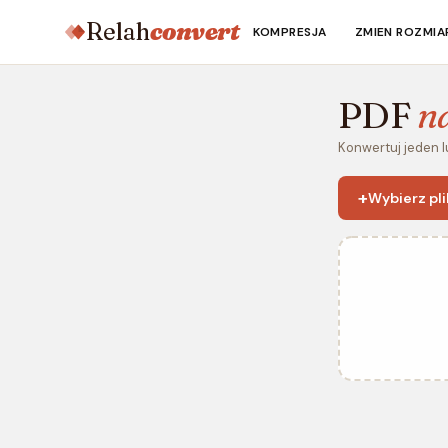
Relah
convert
KOMPRESJA
ZMIEN ROZMIA
PDF
n
Konwertuj jeden l
+
Wybierz pli