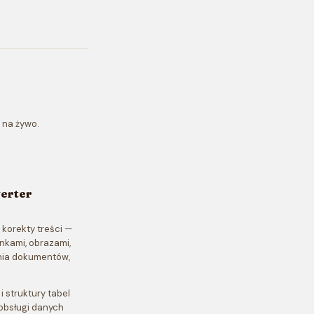
 na żywo.
erter
 korekty treści —
ionkami, obrazami,
ania dokumentów,
 struktury tabel
obsługi danych