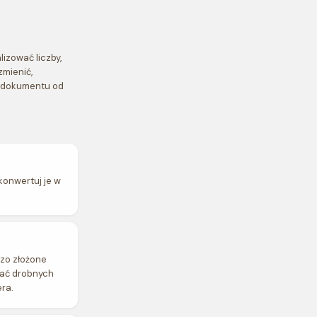
izować liczby,
zmienić,
u dokumentu od
konwertuj je w
dzo złożone
gać drobnych
ra.