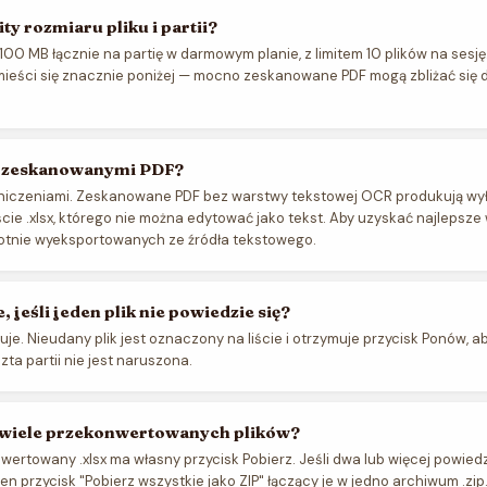
ity rozmiaru pliku i partii?
i 100 MB łącznie na partię w darmowym planie, z limitem 10 plików na sesj
eści się znacznie poniżej — mocno zeskanowane PDF mogą zbliżać się do
 z zeskanowanymi PDF?
raniczeniami. Zeskanowane PDF bez warstwy tekstowej OCR produkują wy
ie .xlsx, którego nie można edytować jako tekst. Aby uzyskać najlepsze w
wotnie wyeksportowanych ze źródła tekstowego.
e, jeśli jeden plik nie powiedzie się?
uje. Nieudany plik jest oznaczony na liście i otrzymuje przycisk Ponów, 
zta partii nie jest naruszona.
 wiele przekonwertowanych plików?
ertowany .xlsx ma własny przycisk Pobierz. Jeśli dwa lub więcej powiedzi
den przycisk "Pobierz wszystkie jako ZIP" łączący je w jedno archiwum .zip