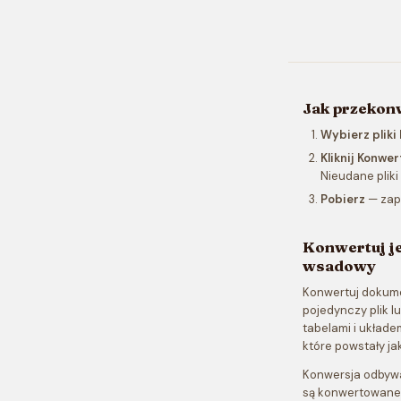
Jak przekonw
Wybierz pliki
Kliknij Konwer
Nieudane pliki
Pobierz
— zapi
Konwertuj j
wsadowy
Konwertuj dokumen
pojedynczy plik lu
tabelami i układe
które powstały ja
Konwersja odbywa 
są konwertowane 