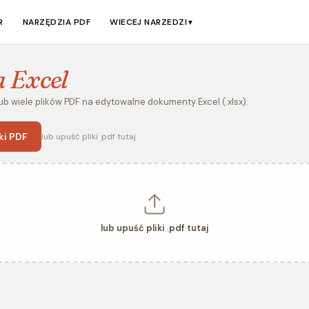
R
NARZĘDZIA PDF
WIECEJ NARZEDZI
▼
a Excel
ub wiele plików PDF na edytowalne dokumenty Excel (.xlsx).
ki PDF
lub upuść pliki .pdf tutaj
lub upuść pliki .pdf tutaj