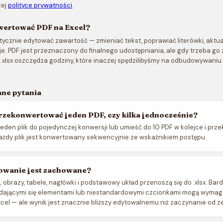
zej
polityce prywatności
.
wertować PDF na Excel?
tycznie edytować zawartość — zmieniać tekst, poprawiać literówki, aktual
e. PDF jest przeznaczony do finalnego udostępniania, ale gdy trzeba go 
i .xlsx oszczędza godziny, które inaczej spędzilibyśmy na odbudowywani
ne pytania
rzekonwertować jeden PDF, czy kilka jednocześnie?
eden plik do pojedynczej konwersji lub umieść do 10 PDF w kolejce i prze
 Każdy plik jest konwertowany sekwencyjnie ze wskaźnikiem postępu.
owanie jest zachowane?
i, obrazy, tabele, nagłówki i podstawowy układ przenoszą się do .xlsx. Bar
adającymi się elementami lub niestandardowymi czcionkami mogą wyma
el — ale wynik jest znacznie bliższy edytowalnemu niż zaczynanie od ze