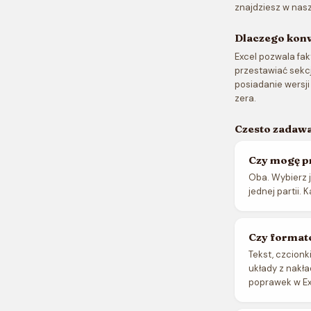
znajdziesz w nas
Dlaczego kon
Excel pozwala fak
przestawiać sekcj
posiadanie wersj
zera.
Czesto zadawa
Czy mogę p
Oba. Wybierz j
jednej partii.
Czy format
Tekst, czcionk
układy z nakł
poprawek w Exc