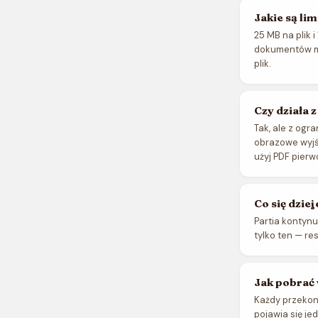
Jakie są lim
25 MB na plik 
dokumentów mi
plik.
Czy działa
Tak, ale z og
obrazowe wyjśc
użyj PDF pier
Co się dziej
Partia kontynu
tylko ten — res
Jak pobrać
Każdy przekonw
pojawia się je