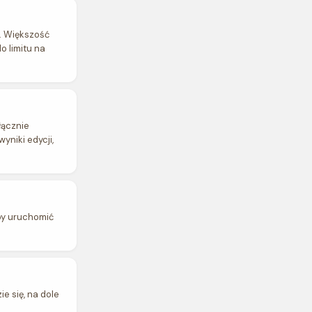
ę. Większość
 limitu na
łącznie
yniki edycji,
aby uruchomić
e się, na dole
.