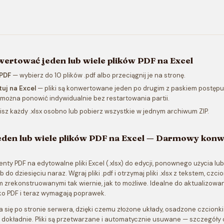
ertować jeden lub wiele plików PDF na Excel
 PDF
— wybierz do 10 plików .pdf albo przeciągnij je na stronę.
tuj na Excel
— pliki są konwertowane jeden po drugim z paskiem postępu
 można ponowić indywidualnie bez restartowania partii.
sz każdy .xlsx osobno lub pobierz wszystkie w jednym archiwum ZIP.
eden lub wiele plików PDF na Excel — Darmowy konw
ty PDF na edytowalne pliki Excel (.xlsx) do edycji, ponownego użycia lub
b do dziesięciu naraz. Wgraj pliki .pdf i otrzymaj pliki .xlsx z tekstem, czc
m zrekonstruowanymi tak wiernie, jak to możliwe. Idealne do aktualizow
ko PDF i teraz wymagają poprawek.
się po stronie serwera, dzięki czemu złożone układy, osadzone czcionki i
dokładnie. Pliki są przetwarzane i automatycznie usuwane — szczegóły 