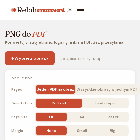
Relah
convert
PNG do
PDF
Konwertuj zrzuty ekranu, loga i grafiki na PDF. Bez przesyłania.
+
Wybierz obrazy
lub upusc obrazy tutaj
OPCJE PDF
Jeden PDF na obraz
Wszystkie obrazy w jednym PDF
Pages
Portrait
Landscape
Orientation
Fit
A4
Letter
Page size
None
Small
Big
Margin