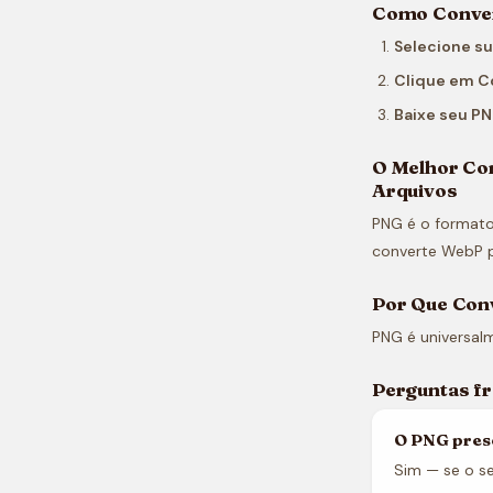
Como Conver
Selecione s
Clique em C
Baixe seu P
O Melhor Co
Arquivos
PNG é o formato
converte WebP p
Por Que Con
PNG é universal
Perguntas f
O PNG pres
Sim — se o se