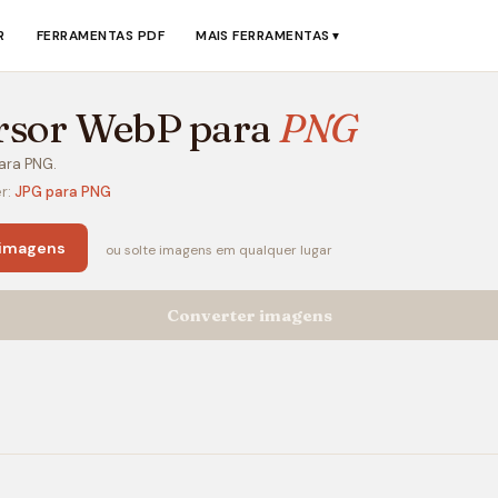
R
FERRAMENTAS PDF
MAIS FERRAMENTAS
▼
rsor WebP para
PNG
ara PNG.
r:
JPG para PNG
 imagens
ou solte imagens em qualquer lugar
Converter imagens