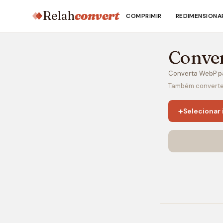
Relah
convert
COMPRIMIR
REDIMENSIONA
Conve
Converta WebP p
Também converte
+
Selecionar