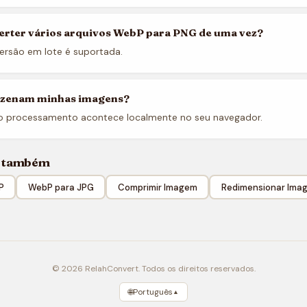
erter vários arquivos WebP para PNG de uma vez?
ersão em lote é suportada.
zenam minhas imagens?
o processamento acontece localmente no seu navegador.
e também
P
WebP para JPG
Comprimir Imagem
Redimensionar Ima
© 2026 RelahConvert. Todos os direitos reservados.
🌐
Português
▲