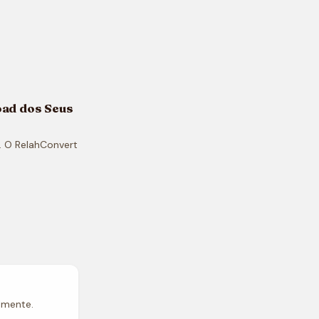
oad dos Seus
. O RelahConvert
lmente.