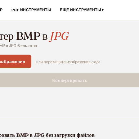
ЕР
PDF ИНСТРУМЕНТЫ
ЕЩЁ ИНСТРУМЕНТЫ
▼
тер BMP в
JPG
MP в JPG бесплатно.
зображения
или перетащите изображения сюда
Конвертировать
ровать BMP в JPG без загрузки файлов