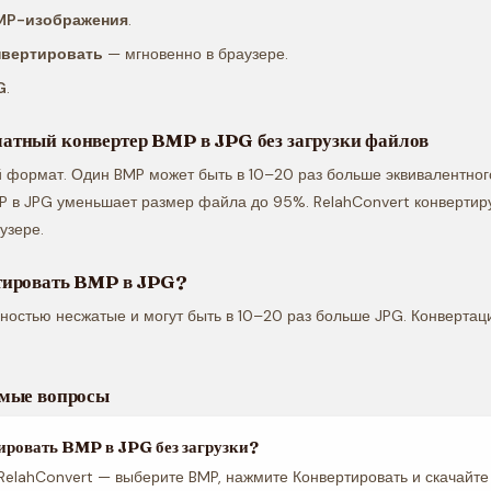
MP-изображения
.
нвертировать
— мгновенно в браузере.
G
.
атный конвертер BMP в JPG без загрузки файлов
 формат. Один BMP может быть в 10–20 раз больше эквивалентног
P в JPG уменьшает размер файла до 95%. RelahConvert конвертир
узере.
тировать BMP в JPG?
остью несжатые и могут быть в 10–20 раз больше JPG. Конвертац
емые вопросы
ировать BMP в JPG без загрузки?
RelahConvert — выберите BMP, нажмите Конвертировать и скачайте