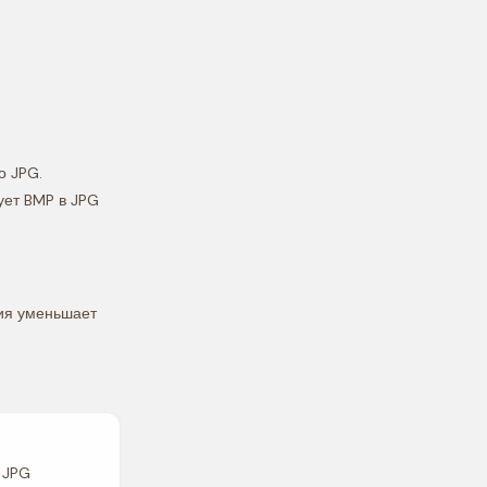
о JPG.
ует BMP в JPG
ия уменьшает
 JPG