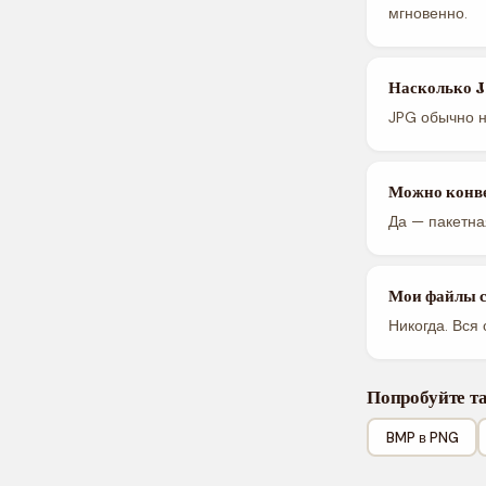
мгновенно.
Насколько 
JPG обычно 
Можно конве
Да — пакетна
Мои файлы с
Никогда. Вся
Попробуйте т
BMP в PNG