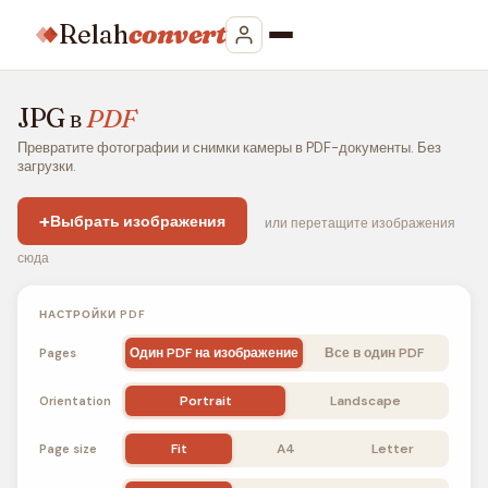
Relah
convert
JPG в
PDF
Превратите фотографии и снимки камеры в PDF-документы. Без
загрузки.
+
Выбрать изображения
или перетащите изображения
сюда
НАСТРОЙКИ PDF
Один PDF на изображение
Все в один PDF
Pages
Portrait
Landscape
Orientation
Fit
A4
Letter
Page size