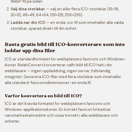
WebP-fil pa sidan.
Valj dina storlekar
— valj en eller flera ICO-storlekar (16×16,
32×32, 48×48, 64×64, 128×128, 256×256).
Ladda ner din ICO
— en enda .ico-fil som innehaller alla valda
storlekar, sparad direkt till din enhet.
Basta gratis bild till ICO-konverterare som inte
laddar upp dina filer
ICO ar standardformatet for webbplatsers favicons och Windows-
ikoner. RelahConvert konverterar valfri bild till ICO helt i din
webblasare — ingen uppladdning, ingen server, fullstandig
integritet. Generera ICO-filer med flera storlekar som innehaller
alla standard-faviconsdimensioner i en enda fil.
Varfor konvertera en bild till ICO?
ICO ar det kravda formatet for webbplatsers favicons och
Windows-applikationsikoner. En korrekt favicon forbattrar
varumarkeskannedom och visas korrekt i alla webblasare och
enheter.