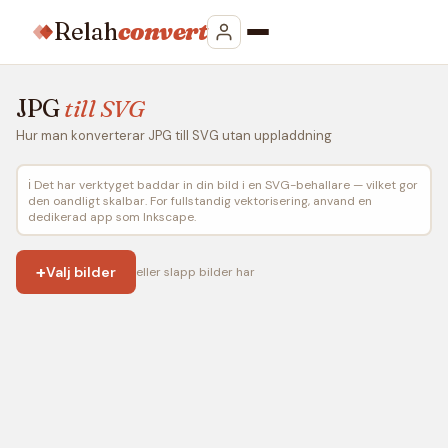
Relah
convert
JPG
till SVG
Hur man konverterar JPG till SVG utan uppladdning
ℹ️ Det har verktyget baddar in din bild i en SVG-behallare — vilket gor
den oandligt skalbar. For fullstandig vektorisering, anvand en
dedikerad app som Inkscape.
+
Valj bilder
eller slapp bilder har