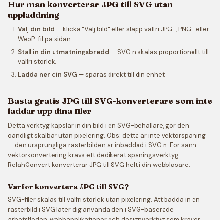
Hur man konverterar JPG till SVG utan
uppladdning
Valj din bild
— klicka "Valj bild" eller slapp valfri JPG-, PNG- eller
WebP-fil pa sidan.
Stall in din utmatningsbredd
— SVG:n skalas proportionellt till
valfri storlek.
Ladda ner din SVG
— sparas direkt till din enhet.
Basta gratis JPG till SVG-konverterare som inte
laddar upp dina filer
Detta verktyg kapslar in din bild i en SVG-behallare, gor den
oandligt skalbar utan pixelering. Obs: detta ar inte vektorspaning
— den ursprungliga rasterbilden ar inbaddad i SVG:n. For sann
vektorkonvertering kravs ett dedikerat spaningsverktyg.
RelahConvert konverterar JPG till SVG helt i din webblasare.
Varfor konvertera JPG till SVG?
SVG-filer skalas till valfri storlek utan pixelering. Att badda in en
rasterbild i SVG later dig anvanda den i SVG-baserade
arbetsfloden, webbapplikationer och designverktyg som kraver