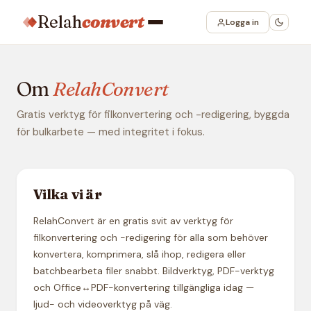
Relah
convert
Logga in
Om
RelahConvert
Gratis verktyg för filkonvertering och -redigering, byggda
för bulkarbete — med integritet i fokus.
Vilka vi är
RelahConvert är en gratis svit av verktyg för
filkonvertering och -redigering för alla som behöver
konvertera, komprimera, slå ihop, redigera eller
batchbearbeta filer snabbt. Bildverktyg, PDF-verktyg
och Office↔PDF-konvertering tillgängliga idag —
ljud- och videoverktyg på väg.