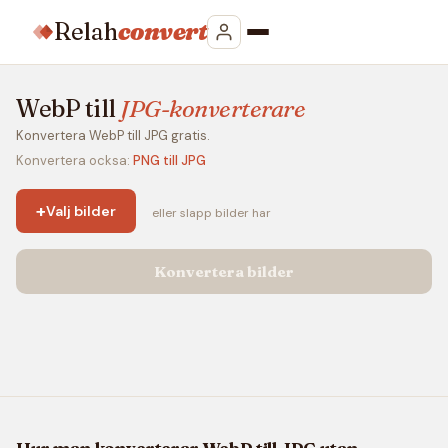
Relah
convert
WebP till
JPG-konverterare
Konvertera WebP till JPG gratis.
Konvertera ocksa:
PNG till JPG
+
Valj bilder
eller slapp bilder har
Konvertera bilder
Hur man konverterar WebP till JPG utan