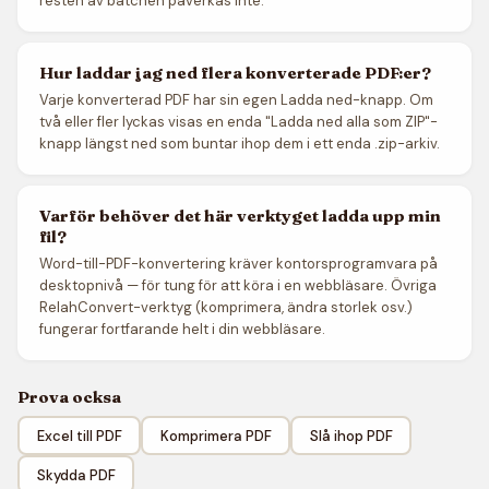
resten av batchen påverkas inte.
Hur laddar jag ned flera konverterade PDF:er?
Varje konverterad PDF har sin egen Ladda ned-knapp. Om
två eller fler lyckas visas en enda "Ladda ned alla som ZIP"-
knapp längst ned som buntar ihop dem i ett enda .zip-arkiv.
Varför behöver det här verktyget ladda upp min
fil?
Word-till-PDF-konvertering kräver kontorsprogramvara på
desktopnivå — för tung för att köra i en webbläsare. Övriga
RelahConvert-verktyg (komprimera, ändra storlek osv.)
fungerar fortfarande helt i din webbläsare.
Prova ocksa
Excel till PDF
Komprimera PDF
Slå ihop PDF
Skydda PDF