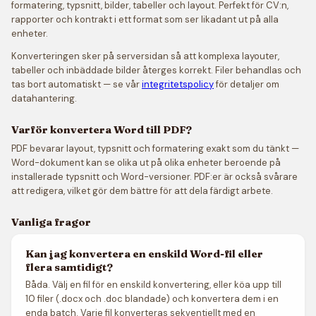
formatering, typsnitt, bilder, tabeller och layout. Perfekt för CV:n,
rapporter och kontrakt i ett format som ser likadant ut på alla
enheter.
Konverteringen sker på serversidan så att komplexa layouter,
tabeller och inbäddade bilder återges korrekt. Filer behandlas och
tas bort automatiskt — se vår
integritetspolicy
för detaljer om
datahantering.
Varför konvertera Word till PDF?
PDF bevarar layout, typsnitt och formatering exakt som du tänkt —
Word-dokument kan se olika ut på olika enheter beroende på
installerade typsnitt och Word-versioner. PDF:er är också svårare
att redigera, vilket gör dem bättre för att dela färdigt arbete.
Vanliga fragor
Kan jag konvertera en enskild Word-fil eller
flera samtidigt?
Båda. Välj en fil för en enskild konvertering, eller köa upp till
10 filer (.docx och .doc blandade) och konvertera dem i en
enda batch. Varje fil konverteras sekventiellt med en