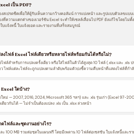
xcel เป็น PDF?
งสเปรดชีตเพื่อให้ผู้รับเห็นความกว้างคอลัมน์ การแบ่งหน้า และรูปแบบตัวเลขแบบเดี
ยงที่ความแตกต่างของเวอร์ชัน Excel จะทำให้เซลล์เลื่อนไป PDF ยังแก้ไขโดยไม่ตั้
บแจ้งหนี้ ใบแจ้งยอด และรายงานที่เสร็จสมบูรณ์
งไฟล์ Excel ไฟล์เดียวหรือหลายไฟล์พร้อมกันได้หรือไม่?
หนึ่งไฟล์สำหรับการแปลงครั้งเดียว หรือใส่ไฟล์ในคิวได้สูงสุด 10 ไฟล์ (.xlsx และ .xls
ยว ไฟล์แต่ละไฟล์จะถูกแปลงตามลำดับพร้อมตัวบ่งชี้ความคืบหน้าที่แสดงไฟล์ที่กำ
 Excel ใดบ้าง?
ัยใหม่ — 2007, 2016, 2024, Microsoft 365 ฯลฯ) และ .xls รุ่นเก่า (Excel 97-200
ดียวกันได้ — ไม่จำเป็นต้องแปลง .xls เป็น .xlsx ล่วงหน้า
าดไฟล์และชุดงานอย่างไร?
และ 100 MB รวมต่อชุดในแผนฟรี โดยมีเพดาน 10 ไฟล์ต่อเซสชัน ใบแจ้งหนี้และรา