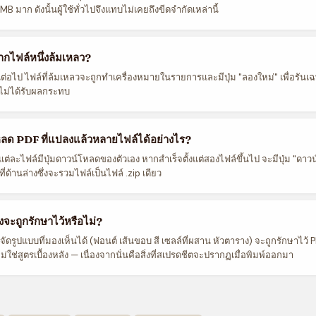
B มาก ดังนั้นผู้ใช้ทั่วไปจึงแทบไม่เคยถึงขีดจำกัดเหล่านี้
ากไฟล์หนึ่งล้มเหลว?
่อไป ไฟล์ที่ล้มเหลวจะถูกทำเครื่องหมายในรายการและมีปุ่ม "ลองใหม่" เพื่อรันเ
ะไม่ได้รับผลกระทบ
ลด PDF ที่แปลงแล้วหลายไฟล์ได้อย่างไร?
แต่ละไฟล์มีปุ่มดาวน์โหลดของตัวเอง หากสำเร็จตั้งแต่สองไฟล์ขึ้นไป จะมีปุ่ม "ดาว
ี่ด้านล่างซึ่งจะรวมไฟล์เป็นไฟล์ .zip เดียว
จะถูกรักษาไว้หรือไม่?
ัดรูปแบบที่มองเห็นได้ (ฟอนต์ เส้นขอบ สี เซลล์ที่ผสาน หัวตาราง) จะถูกรักษาไว้ 
ใช่สูตรเบื้องหลัง — เนื่องจากนั่นคือสิ่งที่สเปรดชีตจะปรากฏเมื่อพิมพ์ออกมา