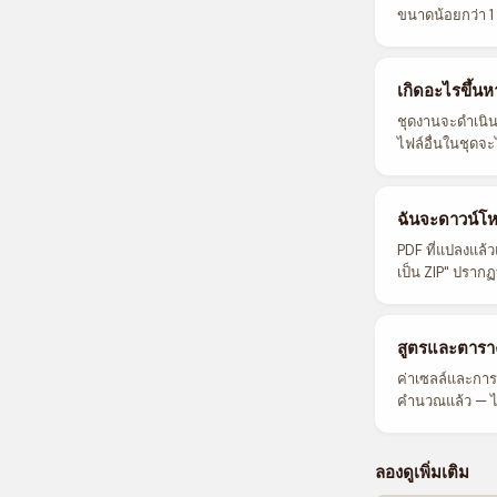
ขนาดน้อยกว่า 1 M
เกิดอะไรขึ้นห
ชุดงานจะดำเนินต
ไฟล์อื่นในชุดจ
ฉันจะดาวน์โห
PDF ที่แปลงแล้ว
เป็น ZIP" ปรากฏท
สูตรและตาราง
ค่าเซลล์และการจ
คำนวณแล้ว — ไม่
ลองดูเพิ่มเติม