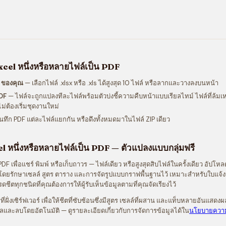
Excel หนึ่งหรือหลายไฟล์เป็น PDF
l ของคุณ
— เลือกไฟล์ .xlsx หรือ .xls ได้สูงสุด 10 ไฟล์ หรือลากและวางลงบนหน้า
PDF
— ไฟล์จะถูกแปลงทีละไฟล์พร้อมตัวบ่งชี้ความคืบหน้าแบบเรียลไทม์ ไฟล์ที่ล้
ม่ต้องเริ่มชุดงานใหม่
นทึก PDF แต่ละไฟล์แยกกัน หรือดึงทั้งหมดมาในไฟล์ ZIP เดียว
l หนึ่งหรือหลายไฟล์เป็น PDF — ตัวแปลงแบบกลุ่มฟรี
F เพื่อแชร์ พิมพ์ หรือเก็บถาวร — ไฟล์เดียว หรือสูงสุดสิบไฟล์ในครั้งเดียว อัปโหลดไ
าโดยรักษาเซลล์ สูตร ตาราง และการจัดรูปแบบกราฟพื้นฐานไว้ เหมาะสำหรับใบแจ้ง
ีตทุกชนิดที่คุณต้องการให้ผู้รับเห็นข้อมูลตามที่คุณจัดเรียงไว้
ฝั่งเซิร์ฟเวอร์ เพื่อให้ชีตที่ซับซ้อนซึ่งมีสูตร เซลล์ที่ผสาน และแท็บหลายอันแสดง
และลบโดยอัตโนมัติ — ดูรายละเอียดเกี่ยวกับการจัดการข้อมูลได้ใน
นโยบายความเ