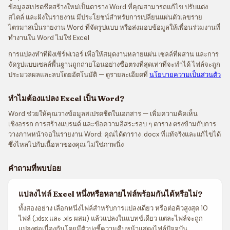
ข้อมูลสเปรดชีตสร้างใหม่เป็นตาราง Word ที่คุณสามารถแก้ไข ปรับแต่ง
สไตล์ และฝังในรายงาน มีประโยชน์สำหรับการเปลี่ยนแผ่นตัวเลขราย
ไตรมาสเป็นรายงาน Word ที่จัดรูปแบบ หรือส่งมอบข้อมูลให้เพื่อนร่วมงานที่
ทำงานใน Word ไม่ใช่ Excel
การแปลงทำที่ฝั่งเซิร์ฟเวอร์ เพื่อให้สมุดงานหลายแผ่น เซลล์ที่ผสาน และการ
จัดรูปแบบเซลล์พื้นฐานถูกถ่ายโอนอย่างซื่อตรงที่สุดเท่าที่จะทำได้ ไฟล์จะถูก
ประมวลผลและลบโดยอัตโนมัติ — ดูรายละเอียดที่
นโยบายความเป็นส่วนตัว
ทำไมต้องแปลง Excel เป็น Word?
Word ช่วยให้คุณวางข้อมูลสเปรดชีตในเอกสาร — เพิ่มความคิดเห็น
เชิงอรรถ การสร้างแบรนด์ และข้อความอิสระรอบ ๆ ตาราง ตรงข้ามกับการ
วางภาพหน้าจอในรายงาน Word: คุณได้ตาราง .docx ที่แท้จริงและแก้ไขได้
ซึ่งไหลไปกับเนื้อหาของคุณ ไม่ใช่ภาพนิ่ง
คำถามที่พบบ่อย
แปลงไฟล์ Excel หนึ่งหรือหลายไฟล์พร้อมกันได้หรือไม่?
ทั้งสองอย่าง เลือกหนึ่งไฟล์สำหรับการแปลงเดี่ยว หรือต่อคิวสูงสุด 10
ไฟล์ (.xlsx และ .xls ผสม) แล้วแปลงในแบทช์เดียว แต่ละไฟล์จะถูก
แปลงต่อเนื่องกันโดยมีตัวบ่งชี้ความคืบหน้าแสดงไฟล์ปัจจุบัน