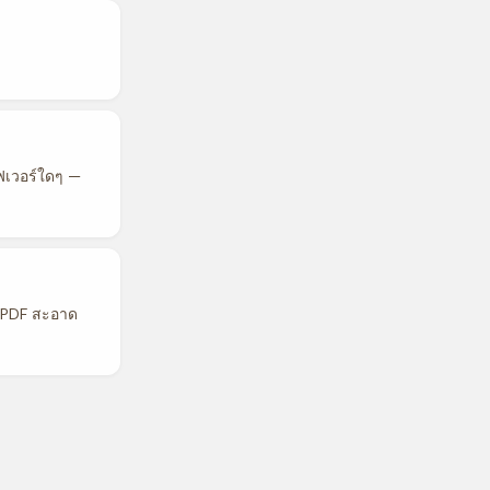
ฟเวอร์ใดๆ —
น PDF สะอาด