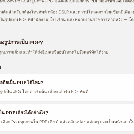
elahConvert แปลงรูปภาพ JPG ของคุณเป็นเอกสาร PDF มืออาชีพโดยไม่ต้อ
ิ่มต้นสำหรับกล้องโทรศัพท์ กล้อง DSLR และดาวน์โหลดจากโซเชียลมีเดีย เคร
ป็นรูปแบบ PDF ที่สำนักงาน โรงเรียน และหน่วยงานราชการคาดหวัง — โด
ปลงรูปภาพเป็น PDF?
ุณภาพเต็มและทำให้ส่งอีเมลหรืออัปโหลดไปยังพอร์ทัลได้ง่าย
ย
อถือเป็น PDF ได้ไหม?
กรูปเป็น JPG โดยค่าเริ่มต้น เลือกแล้วรับ PDF ทันที
็น PDF เดียวได้อย่างไร?
มด เลือก "รวมทุกภาพใน PDF เดียว" แล้วคลิกแปลง แต่ละรูปจะเป็นหน้าแยก