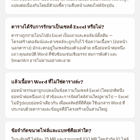
แปลงต่อเนื่องกันโดยมีตัวบ่งชี้ความคืบหน้าแสดงไฟล์ปัจจุบัน
ตารางได้รับการรักษาเป็นเซลล์ Excel หรือไม่?
ตารางถูกถ่ายโอนไปยัง Excel เป็นแถวและคอลัมน์ดั้งเดิม —
โครงสร้างคอลัมน์และค่าเซลล์จะถูกเก็บไว้ ข้อความเนื้อหา (ย่อหน้า
นอกตาราง) มักจะตกอยู่ในเซลล์ของตัวเองด้วย หนึ่งย่อหน้าต่อหนึ่ง
แถว คุณสมบัติ Word ที่ซับซ้อนเช่นเชิงอรรถ สมการฝังตัว และ
SmartArt อาจไม่ผ่านอย่างสะอาด
แล้วเนื้อหา Word ที่ไม่ใช่ตารางล่ะ?
ย่อหน้าธรรมดาถูกแปลงเป็นข้อความในเซลล์ Excel (โดยปกติหนึ่ง
ย่อหน้าต่อหนึ่งแถว) หัวข้อและการจัดสไตล์ส่วนใหญ่หายไป — Excel
ไม่มีรูปแบบย่อหน้าเดียวกัน เพื่อผลลัพธ์ที่ดีที่สุด ใช้เอกสาร Word ที่
ประกอบด้วยตารางและข้อมูลที่มีโครงสร้างเป็นส่วนใหญ่
ข้อจำกัดขนาดไฟล์และแบทช์คือเท่าใด?
ในระดับฟรี ไฟล์ละ 25 MB และรวมแบทช์ 100 MB โดยจำกัด 10 ไฟล์