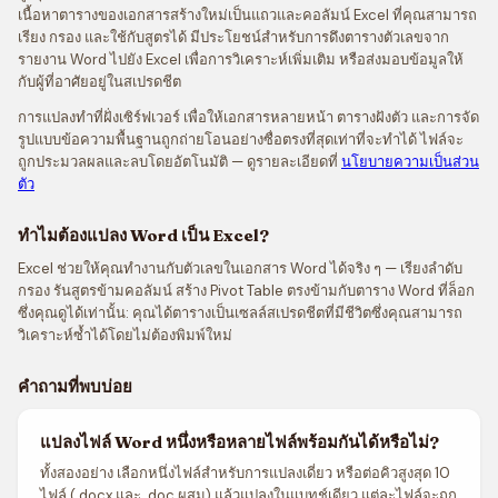
เนื้อหาตารางของเอกสารสร้างใหม่เป็นแถวและคอลัมน์ Excel ที่คุณสามารถ
เรียง กรอง และใช้กับสูตรได้ มีประโยชน์สำหรับการดึงตารางตัวเลขจาก
รายงาน Word ไปยัง Excel เพื่อการวิเคราะห์เพิ่มเติม หรือส่งมอบข้อมูลให้
กับผู้ที่อาศัยอยู่ในสเปรดชีต
การแปลงทำที่ฝั่งเซิร์ฟเวอร์ เพื่อให้เอกสารหลายหน้า ตารางฝังตัว และการจัด
รูปแบบข้อความพื้นฐานถูกถ่ายโอนอย่างซื่อตรงที่สุดเท่าที่จะทำได้ ไฟล์จะ
ถูกประมวลผลและลบโดยอัตโนมัติ — ดูรายละเอียดที่
นโยบายความเป็นส่วน
ตัว
ทำไมต้องแปลง Word เป็น Excel?
Excel ช่วยให้คุณทำงานกับตัวเลขในเอกสาร Word ได้จริง ๆ — เรียงลำดับ
กรอง รันสูตรข้ามคอลัมน์ สร้าง Pivot Table ตรงข้ามกับตาราง Word ที่ล็อก
ซึ่งคุณดูได้เท่านั้น: คุณได้ตารางเป็นเซลล์สเปรดชีตที่มีชีวิตซึ่งคุณสามารถ
วิเคราะห์ซ้ำได้โดยไม่ต้องพิมพ์ใหม่
คำถามที่พบบ่อย
แปลงไฟล์ Word หนึ่งหรือหลายไฟล์พร้อมกันได้หรือไม่?
ทั้งสองอย่าง เลือกหนึ่งไฟล์สำหรับการแปลงเดี่ยว หรือต่อคิวสูงสุด 10
ไฟล์ (.docx และ .doc ผสม) แล้วแปลงในแบทช์เดียว แต่ละไฟล์จะถูก