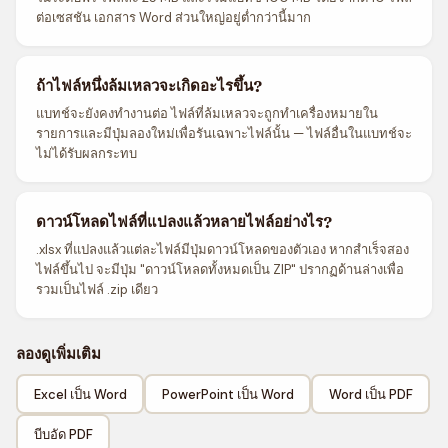
ต่อเซสชัน เอกสาร Word ส่วนใหญ่อยู่ต่ำกว่านี้มาก
ถ้าไฟล์หนึ่งล้มเหลวจะเกิดอะไรขึ้น?
แบทช์จะยังคงทำงานต่อ ไฟล์ที่ล้มเหลวจะถูกทำเครื่องหมายใน
รายการและมีปุ่มลองใหม่เพื่อรันเฉพาะไฟล์นั้น — ไฟล์อื่นในแบทช์จะ
ไม่ได้รับผลกระทบ
ดาวน์โหลดไฟล์ที่แปลงแล้วหลายไฟล์อย่างไร?
.xlsx ที่แปลงแล้วแต่ละไฟล์มีปุ่มดาวน์โหลดของตัวเอง หากสำเร็จสอง
ไฟล์ขึ้นไป จะมีปุ่ม "ดาวน์โหลดทั้งหมดเป็น ZIP" ปรากฏด้านล่างเพื่อ
รวมเป็นไฟล์ .zip เดียว
ลองดูเพิ่มเติม
Excel เป็น Word
PowerPoint เป็น Word
Word เป็น PDF
บีบอัด PDF