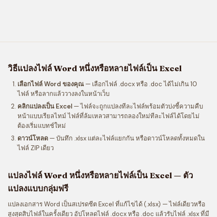
วิธีแปลงไฟล์ Word หนึ่งหรือหลายไฟล์เป็น Excel
เลือกไฟล์ Word ของคุณ
— เลือกไฟล์ .docx หรือ .doc ได้ไม่เกิน 10
ไฟล์ หรือลากแล้ววางลงในหน้าเว็บ
คลิกแปลงเป็น Excel
— ไฟล์จะถูกแปลงทีละไฟล์พร้อมตัวบ่งชี้ความคืบ
หน้าแบบเรียลไทม์ ไฟล์ที่ล้มเหลวสามารถลองใหม่ทีละไฟล์ได้โดยไม่
ต้องเริ่มแบทช์ใหม่
ดาวน์โหลด
— บันทึก .xlsx แต่ละไฟล์แยกกัน หรือดาวน์โหลดทั้งหมดใน
ไฟล์ ZIP เดียว
แปลงไฟล์ Word หนึ่งหรือหลายไฟล์เป็น Excel — ตัว
แปลงแบบกลุ่มฟรี
แปลงเอกสาร Word เป็นสเปรดชีต Excel ที่แก้ไขได้ (.xlsx) — ไฟล์เดียวหรือ
สูงสุดสิบไฟล์ในครั้งเดียว อัปโหลดไฟล์ .docx หรือ .doc แล้วรับไฟล์ .xlsx ที่มี