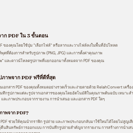
จาก PDF ใน 3 ขั้นตอน
F ของคุณโดยใช้ปุ่ม "เลือกไฟล์" หรือลากและวางไฟล์ลงในพื้นที่อัปโหลด
ต์พุตที่ต้องการสำหรับรูปภาพ (PNG, JPG) และการตั้งค่าคุณภาพ
าพ" และดาวน์โหลดรูปภาพที่แยกออกมาทั้งหมดจาก PDF ของคุณ
ปภาพจาก PDF ฟรีที่ดีที่สุด
ู่ในเอกสาร PDF ของคุณทั้งหมดอย่างรวดเร็วและง่ายดายด้วย RelahConvert เครื่
นทึกรูปภาพแต่ละรูปจากเอกสารของคุณโดยอัตโนมัติในคุณภาพต้นฉบับ เหมาะสำหร
ูมิ และภาพประกอบจากรายงาน การนำเสนอ และเอกสาร PDF ใดๆ
ปภาพจาก PDF?
PDF ช่วยให้คุณนำกราฟิก รูปถ่าย และภาพประกอบกลับมาใช้ใหม่ได้โดยไม่สูญเส
กู้คืนสินทรัพย์การออกแบบ การบันทึกรูปถ่ายสำคัญจากรายงาน การสร้างการนำเสนอด