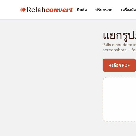
Relah
convert
บีบอัด
ปรับขนาด
เครื่องม
แยกรู
Pulls embedded ima
screenshots — for
+
เลือก PDF