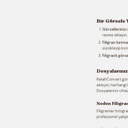
Bir Görsele 
Görsellerinizi
resme tıklayın.
Filigran katma
sürükleyip kon
Filigranlı görse
Dosyalarınız
RelahConvert görs
ekleyin, herhangi
Dosyalarınız ciha
Neden Filigra
Filigranlar fotoğr
profesyonel çalışma