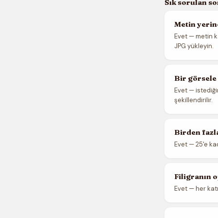
Sık sorulan so
Metin yerin
Evet — metin k
JPG yükleyin.
Bir görsele
Evet — istediğ
şekillendirilir.
Birden fazl
Evet — 25'e kad
Filigranın 
Evet — her kat