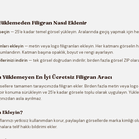
Yüklemeden Filigran Nasıl Eklenir
 seçin
— 25'e kadar temel görsel yükleyin. Aralarında geçiş yapmak için he
nları ekleyin
— metin veya logo filigranları ekleyin. Her katmanı görselin h
umlandırın. Katman başına opaklık, boyut ve rengi ayarlayın.
llerinizi indirin
— tek görsel doğrudan indirilir; birden fazla görsel ZIP olarak
ı Yüklemeyen En İyi Ücretsiz Filigran Aracı
ellere tamamen tarayıcınızda filigran ekler. Birden fazla metin veya logo 
 bir konuma sürükleyin ve 25'e kadar görsele toplu olarak uygulayın. Yük
zınızdan asla ayrılmaz.
n Ekleyin?
aflarınızı yetkisiz kullanımdan korur, paylaşılan görsellerde marka kimliği o
lara telif hakkı bildirimi ekler.