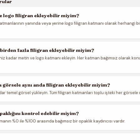
rular
e logo filigran ekleyebilir miyim?
atmanlarının yanında veya yerine logo filigran katmanı olarak herhangi b
 birden fazla filigran ekleyebilir miyim?
iniz kadar metin ve logo katmanı ekleyin. Her katman bağımsız olarak konu
a görsele aynı anda filigran ekleyebilir miyim?
ar temel görsel yükleyin. Tüm filigran katmanları toplu işteki her görsele 
opaklığını kontrol edebilir miyim?
manın %0 ile %100 arasında bağımsız bir opaklık kaydırıcısı vardır.