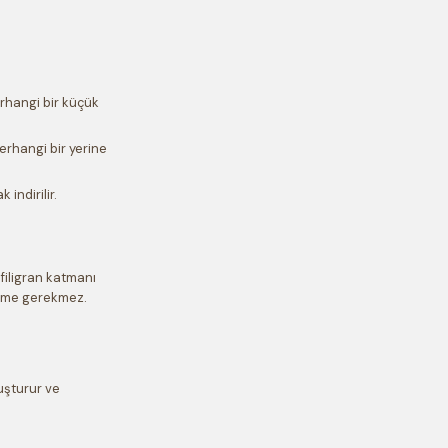
rhangi bir küçük
erhangi bir yerine
 indirilir.
filigran katmanı
leme gerekmez.
luşturur ve