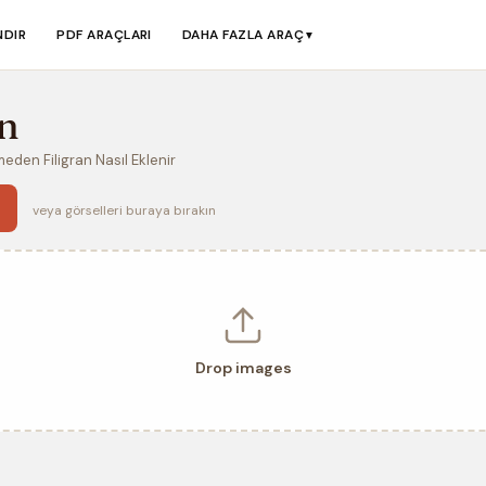
NDIR
PDF ARAÇLARI
DAHA FAZLA ARAÇ
▼
an
eden Filigran Nasıl Eklenir
veya görselleri buraya bırakın
Drop images