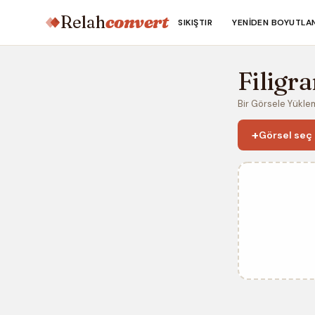
Relah
convert
SIKIŞTIR
YENIDEN BOYUTLA
Filigr
Bir Görsele Yüklem
+
Görsel seç