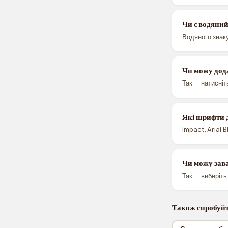
Чи є водяний
Водяного знаку
Чи можу дод
Так — натисніт
Які шрифти 
Impact, Arial 
Чи можу зав
Так — виберіт
Також спробуй