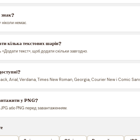
 знак?
 ніколи немає.
ати кілька текстових шарів?
ь «Додати текст», щоб додати скільки завгодно.
доступні?
Black, Arial, Verdana, Times New Roman, Georgia, Courier New і Comic San
антажити у PNG?
ь JPG або PNG перед завантаженням.
те