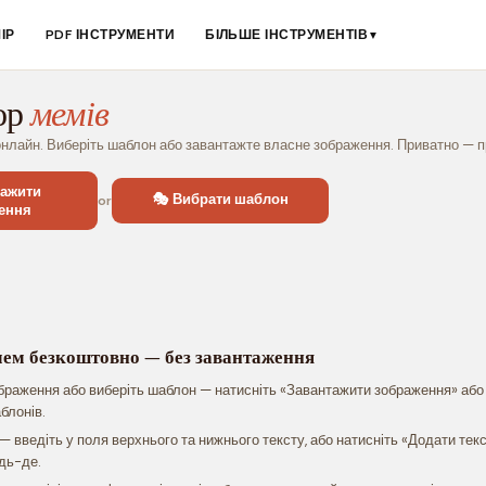
ІР
PDF ІНСТРУМЕНТИ
БІЛЬШЕ ІНСТРУМЕНТІВ
▼
ор
мемів
нлайн. Виберіть шаблон або завантажте власне зображення. Приватно — п
тажити
🎭 Вибрати шаблон
or
ення
мем безкоштовно — без завантаження
браження або виберіть шаблон — натисніть «Завантажити зображення» або 
блонів.
— введіть у поля верхнього та нижнього тексту, або натисніть «Додати тек
дь-де.