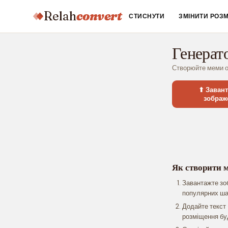
Relah
convert
СТИСНУТИ
ЗМІНИТИ РОЗМ
Генерат
Створюйте меми о
⬆ Заван
зображ
Як створити 
Завантажте зо
популярних ша
Додайте текст 
розміщення бу