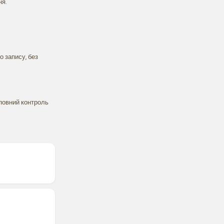
ня.
 запису, без
повний контроль