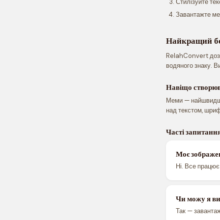
Стилізуйте тек
Завантажте ме
Найкращий бе
RelahConvert дозв
водяного знаку. В
Навіщо створю
Меми — найшвидши
над текстом, шриф
Часті запитанн
Моє зображе
Ні. Все працює
Чи можу я в
Так — заванта