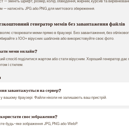
ст — змініть шрифт, розмір, колір, обведення, жирний, курсив та вирівнюван
м — натисніть JPG або PNG для миттєвого збереження.
зкоштовний генератор мемів без завантаження файлів
оляє створювати меми прямо в браузері. Без завантаження, без облікового
ибирайте з 100+ вірусних шаблонів або використовуйте своє фото.
вати меми онлайн?
й спосіб поділитися жартом або стати вірусним. Хороший генератор дає 
том і стилем.
я
ння завантажується на сервер?
 у вашому браузері. Файли ніколи не залишають ваш пристрій.
икористати своє зображення?
жте будь-яке зображення JPG, PNG або WebP.