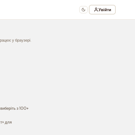
Увійти
рацює у браузері.
виберіть з 100+
ст» для