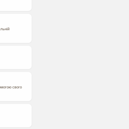
ільній
омогою свого