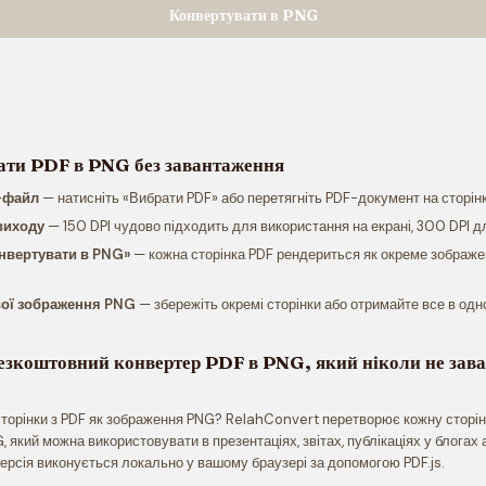
Конвертувати в PNG
ати PDF в PNG без завантаження
-файл
— натисніть «Вибрати PDF» або перетягніть PDF-документ на сторінк
виходу
— 150 DPI чудово підходить для використання на екрані, 300 DPI д
онвертувати в PNG»
— кожна сторінка PDF рендериться як окреме зображ
вої зображення PNG
— збережіть окремі сторінки або отримайте все в одн
зкоштовний конвертер PDF в PNG, який ніколи не зава
сторінки з PDF як зображення PNG? RelahConvert перетворює кожну сторін
, який можна використовувати в презентаціях, звітах, публікаціях у блогах
ерсія виконується локально у вашому браузері за допомогою PDF.js.