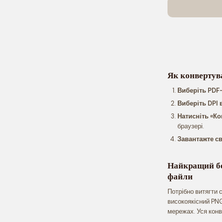
Як конвертув
Виберіть PDF
Виберіть DPI 
Натисніть «К
браузері.
Завантажте с
Найкращий бе
файли
Потрібно витягти 
високоякісний PNG
мережах. Уся конв