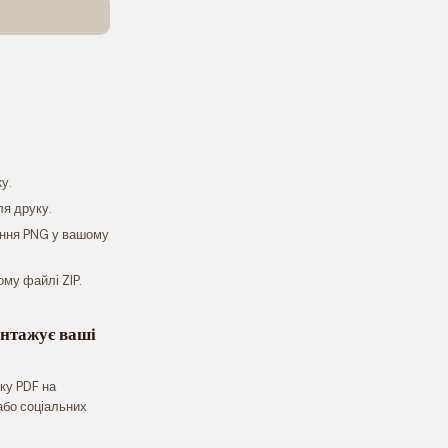
у.
ля друку.
ення PNG у вашому
ому файлі ZIP.
нтажує ваші
ку PDF на
 або соціальних