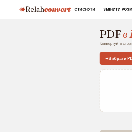
Relah
convert
СТИСНУТИ
ЗМІНИТИ РОЗМ
PDF
в
Конвертуйте сторі
+
Вибрати P