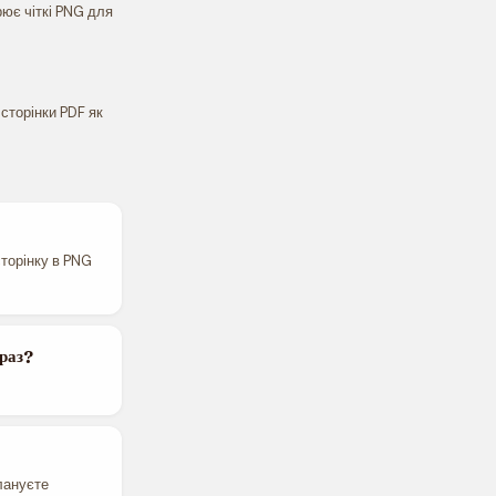
рює чіткі PNG для
сторінки PDF як
сторінку в PNG
 раз?
лануєте