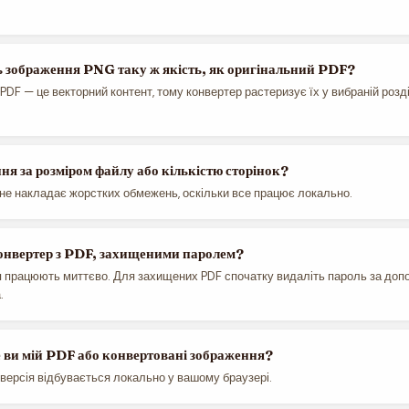
ь зображення PNG таку ж якість, як оригінальний PDF?
 PDF — це векторний контент, тому конвертер растеризує їх у вибраній розд
ня за розміром файлу або кількістю сторінок?
не накладає жорстких обмежень, оскільки все працює локально.
онвертер з PDF, захищеними паролем?
я працюють миттєво. Для захищених PDF спочатку видаліть пароль за доп
.
е ви мій PDF або конвертовані зображення?
нверсія відбувається локально у вашому браузері.