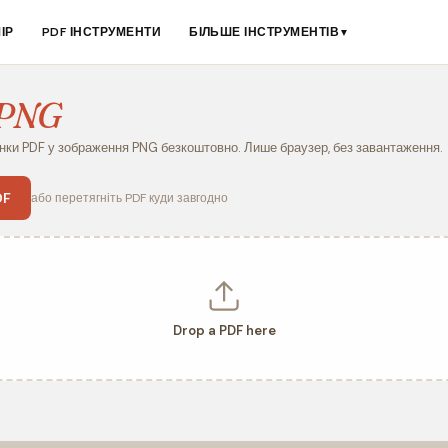
ІР
PDF ІНСТРУМЕНТИ
БІЛЬШЕ ІНСТРУМЕНТІВ
▼
 PNG
нки PDF у зображення PNG безкоштовно. Лише браузер, без завантаження.
DF
або перетягніть PDF куди завгодно
Drop a PDF here