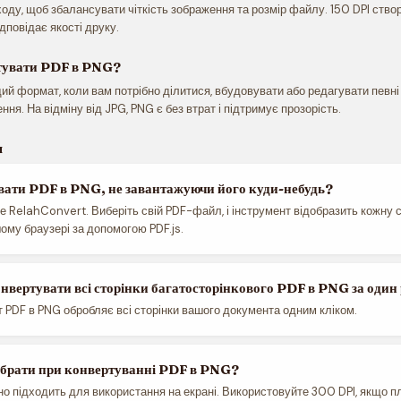
ходу, щоб збалансувати чіткість зображення та розмір файлу. 150 DPI ство
дповідає якості друку.
тувати PDF в PNG?
й формат, коли вам потрібно ділитися, вбудовувати або редагувати певні 
ня. На відміну від JPG, PNG є без втрат і підтримує прозорість.
я
вати PDF в PNG, не завантажуючи його куди-небудь?
 RelahConvert. Виберіть свій PDF-файл, і інструмент відобразить кожну 
ому браузері за допомогою PDF.js.
нвертувати всі сторінки багатосторінкового PDF в PNG за один
т PDF в PNG обробляє всі сторінки вашого документа одним кліком.
брати при конвертуванні PDF в PNG?
но підходить для використання на екрані. Використовуйте 300 DPI, якщо п