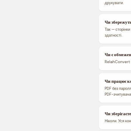
друкувати.
Чи збережут
Так — сторінки
здатності.
Чи є обмежен
RelahConvert 
Чи працює к
PDF без парол
PDF-зчитувача
Чи зберігаєт
Ніколи. Уся ко