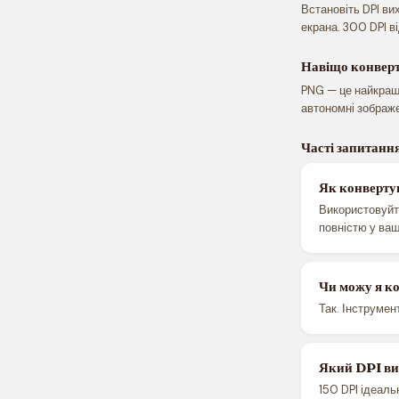
Встановіть DPI ви
екрана. 300 DPI ві
Навіщо конвер
PNG — це найкращи
автономні зображен
Часті запитанн
Як конверту
Використовуйте
повністю у ваш
Чи можу я ко
Так. Інструмен
Який DPI ви
150 DPI ідеаль