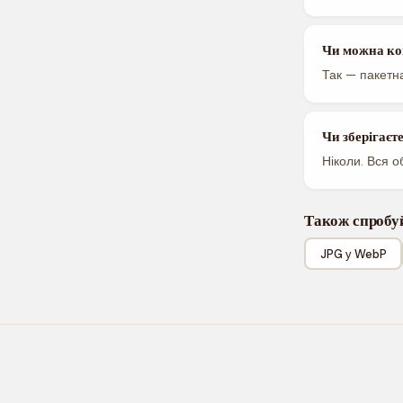
Чи можна ко
Так — пакетна
Чи зберігаєт
Ніколи. Вся о
Також спробу
JPG у WebP