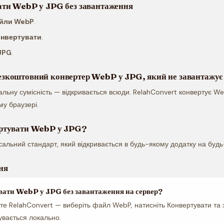
ати WebP у JPG без завантаження
айли WebP
.
онвертувати
.
JPG
.
зкоштовний конвертер WebP у JPG, який не завантажує
альну сумісність — відкривається всюди. RelahConvert конвертує W
му браузері.
ртувати WebP у JPG?
сальний стандарт, який відкривається в будь-якому додатку на будь
ня
вати WebP у JPG без завантаження на сервер?
те RelahConvert — виберіть файл WebP, натисніть Конвертувати та
увається локально.