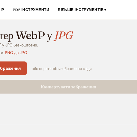
ІР
PDF ІНСТРУМЕНТИ
БІЛЬШЕ ІНСТРУМЕНТІВ
▼
тер WebP у
JPG
 у JPG безкоштовно.
ти:
PNG до JPG
ображення
або перетягніть зображення сюди
Конвертувати зображення