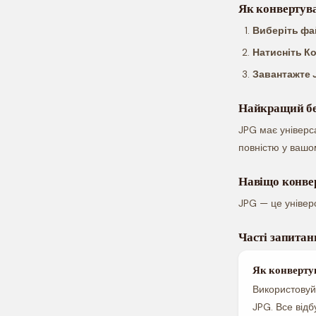
Як конвертув
Виберіть ф
Натисніть К
Завантажте 
Найкращий бе
JPG має універс
повністю у вашо
Навіщо конве
JPG — це універ
Часті запитан
Як конверту
Використовуй
JPG. Все відб