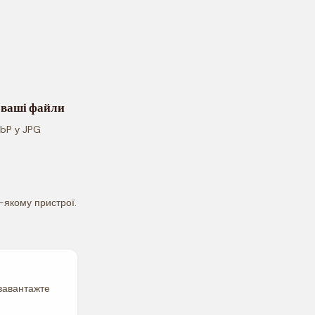
 ваші файли
ebP у JPG
-якому пристрої.
 завантажте