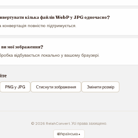
нвертувати кілька файлів WebP у JPG одночасно?
 конвертація повністю підтримується.
е ви мої зображення?
бробка відбувається локально у вашому браузері.
йте
PNG у JPG
Стиснути зображення
Змінити розмір
© 2026 RelahConvert. Усі права захищено.
🌐
Українська
▲