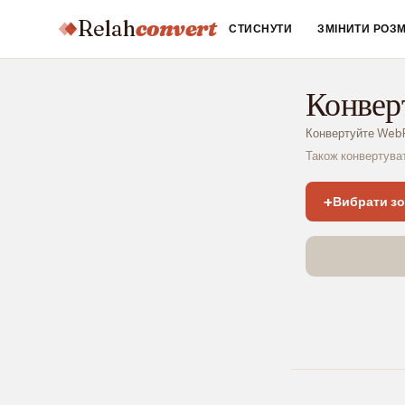
Relah
convert
СТИСНУТИ
ЗМІНИТИ РОЗМ
Конвер
Конвертуйте WebP
Також конвертува
+
Вибрати з