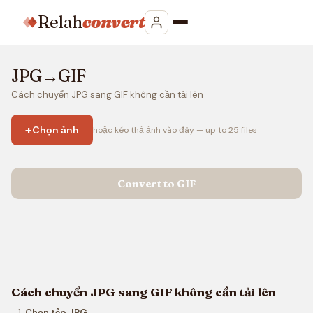
Relah
convert
JPG→GIF
Cách chuyển JPG sang GIF không cần tải lên
+
Chọn ảnh
hoặc kéo thả ảnh vào đây — up to 25 files
Convert to GIF
Cách chuyển JPG sang GIF không cần tải lên
Chọn tệp JPG
.