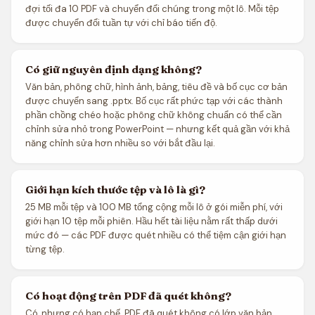
đợi tối đa 10 PDF và chuyển đổi chúng trong một lô. Mỗi tệp
được chuyển đổi tuần tự với chỉ báo tiến độ.
Có giữ nguyên định dạng không?
Văn bản, phông chữ, hình ảnh, bảng, tiêu đề và bố cục cơ bản
được chuyển sang .pptx. Bố cục rất phức tạp với các thành
phần chồng chéo hoặc phông chữ không chuẩn có thể cần
chỉnh sửa nhỏ trong PowerPoint — nhưng kết quả gần với khả
năng chỉnh sửa hơn nhiều so với bắt đầu lại.
Giới hạn kích thước tệp và lô là gì?
25 MB mỗi tệp và 100 MB tổng cộng mỗi lô ở gói miễn phí, với
giới hạn 10 tệp mỗi phiên. Hầu hết tài liệu nằm rất thấp dưới
mức đó — các PDF được quét nhiều có thể tiệm cận giới hạn
từng tệp.
Có hoạt động trên PDF đã quét không?
Có, nhưng có hạn chế. PDF đã quét không có lớp văn bản