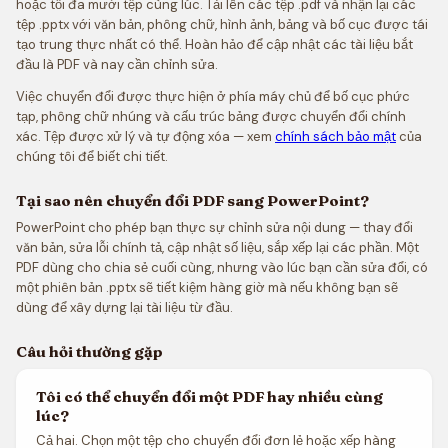
hoặc tối đa mười tệp cùng lúc. Tải lên các tệp .pdf và nhận lại các
tệp .pptx với văn bản, phông chữ, hình ảnh, bảng và bố cục được tái
tạo trung thực nhất có thể. Hoàn hảo để cập nhật các tài liệu bắt
đầu là PDF và nay cần chỉnh sửa.
Việc chuyển đổi được thực hiện ở phía máy chủ để bố cục phức
tạp, phông chữ nhúng và cấu trúc bảng được chuyển đổi chính
xác. Tệp được xử lý và tự động xóa — xem
chính sách bảo mật
của
chúng tôi để biết chi tiết.
Tại sao nên chuyển đổi PDF sang PowerPoint?
PowerPoint cho phép bạn thực sự chỉnh sửa nội dung — thay đổi
văn bản, sửa lỗi chính tả, cập nhật số liệu, sắp xếp lại các phần. Một
PDF dùng cho chia sẻ cuối cùng, nhưng vào lúc bạn cần sửa đổi, có
một phiên bản .pptx sẽ tiết kiệm hàng giờ mà nếu không bạn sẽ
dùng để xây dựng lại tài liệu từ đầu.
Câu hỏi thường gặp
Tôi có thể chuyển đổi một PDF hay nhiều cùng
lúc?
Cả hai. Chọn một tệp cho chuyển đổi đơn lẻ hoặc xếp hàng