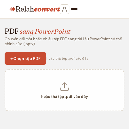
Relah
convert
PDF
sang PowerPoint
Chuyển đổi một hoặc nhiều tệp PDF sang tài liệu PowerPoint có thể
chỉnh sửa (.pptx).
+
Chọn tệp PDF
hoặc thả tệp .pdf vào đây
hoặc thả tệp .pdf vào đây