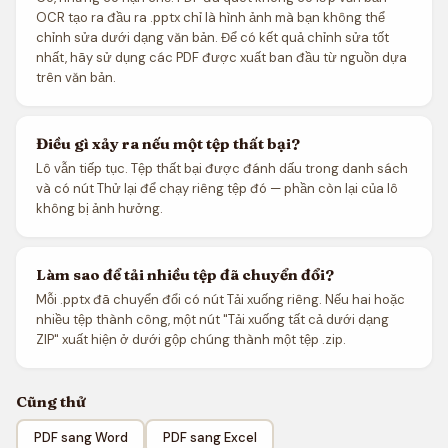
OCR tạo ra đầu ra .pptx chỉ là hình ảnh mà bạn không thể
chỉnh sửa dưới dạng văn bản. Để có kết quả chỉnh sửa tốt
nhất, hãy sử dụng các PDF được xuất ban đầu từ nguồn dựa
trên văn bản.
Điều gì xảy ra nếu một tệp thất bại?
Lô vẫn tiếp tục. Tệp thất bại được đánh dấu trong danh sách
và có nút Thử lại để chạy riêng tệp đó — phần còn lại của lô
không bị ảnh hưởng.
Làm sao để tải nhiều tệp đã chuyển đổi?
Mỗi .pptx đã chuyển đổi có nút Tải xuống riêng. Nếu hai hoặc
nhiều tệp thành công, một nút "Tải xuống tất cả dưới dạng
ZIP" xuất hiện ở dưới gộp chúng thành một tệp .zip.
Cũng thử
PDF sang Word
PDF sang Excel