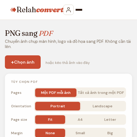
Relah
convert
PNG sang
PDF
Chuyển ảnh chụp màn hình, logo và đồ họa sang PDF. Không cần tải
lên.
+
Chọn ảnh
hoặc kéo thả ảnh vào đây
TÙY CHỌN PDF
Một PDF mỗi ảnh
Tất cả ảnh trong một PDF
Pages
Portrait
Landscape
Orientation
Fit
A4
Letter
Page size
None
Small
Big
Margin