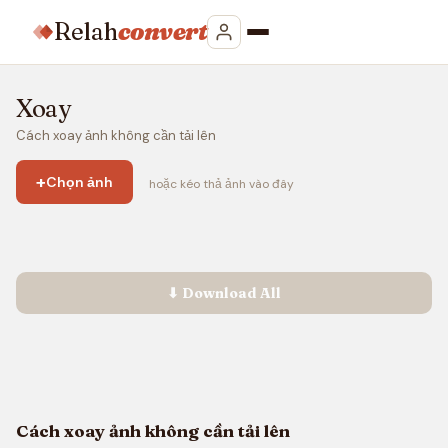
Relah
convert
Xoay
Cách xoay ảnh không cần tải lên
+
Chọn ảnh
hoặc kéo thả ảnh vào đây
⬇ Download All
Cách xoay ảnh không cần tải lên