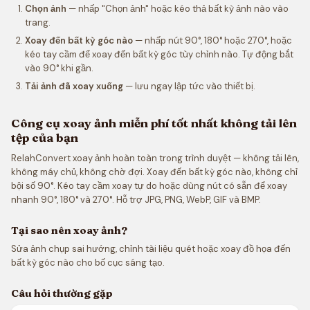
Chọn ảnh
— nhấp "Chọn ảnh" hoặc kéo thả bất kỳ ảnh nào vào
trang.
Xoay đến bất kỳ góc nào
— nhấp nút 90°, 180° hoặc 270°, hoặc
kéo tay cầm để xoay đến bất kỳ góc tùy chỉnh nào. Tự động bắt
vào 90° khi gần.
Tải ảnh đã xoay xuống
— lưu ngay lập tức vào thiết bị.
Công cụ xoay ảnh miễn phí tốt nhất không tải lên
tệp của bạn
RelahConvert xoay ảnh hoàn toàn trong trình duyệt — không tải lên,
không máy chủ, không chờ đợi. Xoay đến bất kỳ góc nào, không chỉ
bội số 90°. Kéo tay cầm xoay tự do hoặc dùng nút có sẵn để xoay
nhanh 90°, 180° và 270°. Hỗ trợ JPG, PNG, WebP, GIF và BMP.
Tại sao nên xoay ảnh?
Sửa ảnh chụp sai hướng, chỉnh tài liệu quét hoặc xoay đồ họa đến
bất kỳ góc nào cho bố cục sáng tạo.
Câu hỏi thường gặp