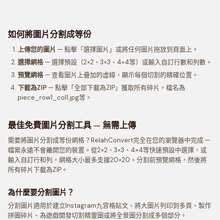
如何將圖片分割成等份
上傳您的圖片
— 點擊「選擇圖片」或將任何圖片拖放到頁面上。
選擇網格
— 選擇預設（2×2、3×3、4×4等）或輸入自訂行數和列數。
預覽網格
— 查看圖片上疊加的虛線，顯示每個切割的精確位置。
下載為ZIP
— 點擊「全部下載為ZIP」獲取所有碎片，檔名為
piece_row1_col1.jpg等。
最佳免費圖片分割工具 — 無需上傳
需要將圖片分割成等份網格？RelahConvert完全在您的瀏覽器中完成 —
檔案永遠不會離開您的裝置。從2×2、3×3、4×4等快速預設中選擇，或
輸入自訂行和列，網格大小最多支援20×20。分割前預覽網格，然後將
所有碎片下載為ZIP。
為什麼要分割圖片？
分割圖片適用於建立Instagram九宮格貼文、將大圖片列印到多頁、製作
拼圖碎片、為遊戲開發切割精靈圖或將全景圖分割成多個部分。