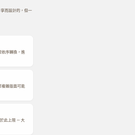
終分享而設計的，但一
檔案依序轉換，進
常複雜版面可能
於此上限 — 大