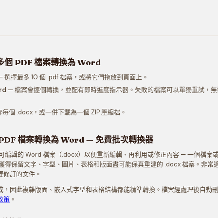
個 PDF 檔案轉換為 Word
— 選擇最多 10 個 .pdf 檔案，或將它們拖放到頁面上。
rd
— 檔案會逐個轉換，並配有即時進度指示器。失敗的檔案可以單獨重試，無
每個 .docx，或一併下載為一個 ZIP 壓縮檔。
DF 檔案轉換為 Word — 免費批次轉換器
為可編輯的 Word 檔案（.docx）以便重新編輯、再利用或修正內容 — 一個檔
即可獲得保留文字、字型、圖片、表格和版面盡可能保真重建的 .docx 檔案。非常適
要修訂的文件。
成，因此複雜版面、嵌入式字型和表格結構都能精準轉換。檔案經處理後自動刪除
政策
。