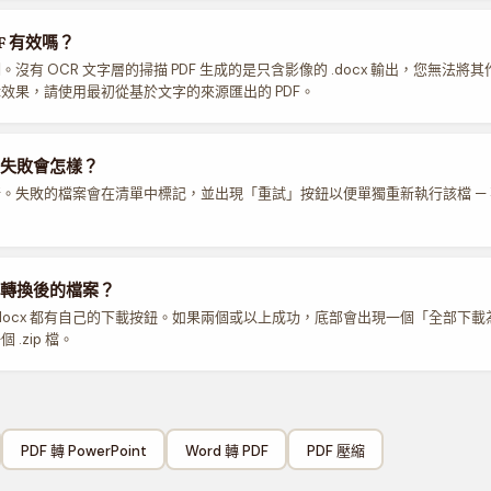
F 有效嗎？
沒有 OCR 文字層的掃描 PDF 生成的是只含影像的 .docx 輸出，您無法將
效果，請使用最初從基於文字的來源匯出的 PDF。
失敗會怎樣？
。失敗的檔案會在清單中標記，並出現「重試」按鈕以便單獨重新執行該檔 —
轉換後的檔案？
.docx 都有自己的下載按鈕。如果兩個或以上成功，底部會出現一個「全部下載為
.zip 檔。
PDF 轉 PowerPoint
Word 轉 PDF
PDF 壓縮