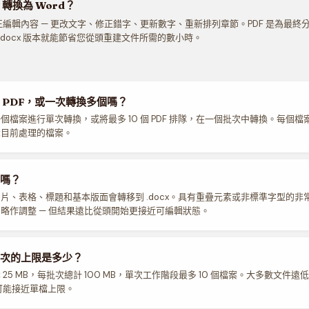
 轉換為 Word？
真正編輯內容 — 更改文字、修正錯字、更新數字、重新排列章節。PDF 是為最
.docx 版本就能節省您從頭重建文件所需的數小時。
 PDF，或一次轉換多個嗎？
個檔案進行單次轉換，或將最多 10 個 PDF 排隊，在一個批次中轉換。每個
示目前處理的檔案。
嗎？
片、表格、標題和基本版面會轉移到 .docx。具有重疊元素或非標準字型的非
d 中略作調整 — 但結果遠比從頭開始更接近可編輯狀態。
次的上限是多少？
25 MB，每批次總計 100 MB，單次工作階段最多 10 個檔案。大多數文件遠低
 可能接近單檔上限。