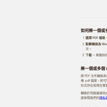
如何將一個或多
選擇 PDF 檔案
點擊轉換為 Wo
次。
下載
— 單獨保存
將一個或多個 P
將 PDF 文件轉換
傳 .pdf 檔案，
形式存在但現在需
轉換於伺服器端完
請參閱我們的
隱私