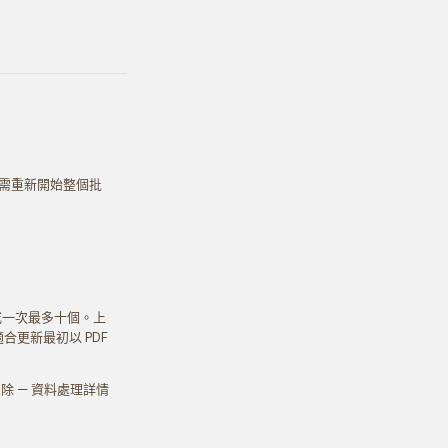
需重新開始整個批
案或一次最多十個。上
合更新最初以 PDF
 — 資料處理詳情