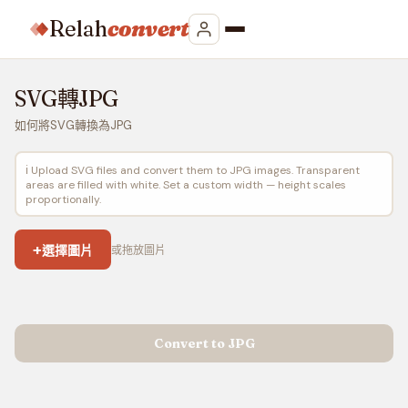
Relah
convert
SVG轉JPG
如何將SVG轉換為JPG
ℹ️ Upload SVG files and convert them to JPG images. Transparent
areas are filled with white. Set a custom width — height scales
proportionally.
+
選擇圖片
或拖放圖片
Convert to JPG