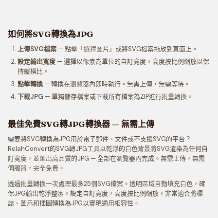
如何將SVG轉換為JPG
上傳SVG檔案
— 點擊「選擇圖片」或將SVG檔案拖放到頁面上。
設定輸出寬度
— 選擇以像素為單位的自訂寬度。高度按比例縮放以保
持縱橫比。
點擊轉換
— 轉換在瀏覽器內即時執行。無需上傳，無需等待。
下載JPG
— 單獨儲存檔案或下載所有檔案為ZIP進行批量轉換。
最佳免費SVG轉JPG轉換器 — 無需上傳
需要將SVG轉換為JPG用於電子郵件、文件或不支援SVG的平台？
RelahConvert的SVG轉JPG工具以乾淨的白色背景將SVG渲染為任何自
訂寬度，並匯出高品質的JPG — 全部在瀏覽器內完成。無需上傳，無需
伺服器，完全免費。
透過批量轉換一次處理最多25個SVG檔案。透明區域自動填充白色，確
保JPG輸出乾淨整潔。設定自訂寬度，高度按比例縮放。非常適合將標
誌、圖示和插圖轉換為JPG以實現通用相容性。