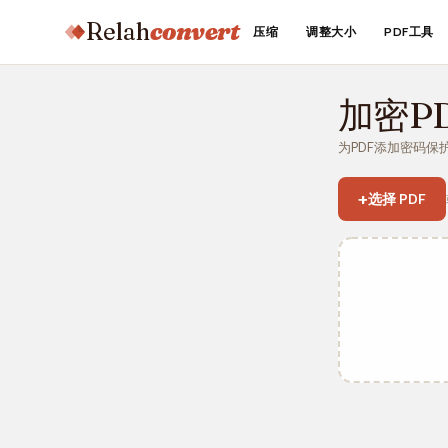
Relah
convert
压缩
调整大小
PDF工具
加密P
为PDF添加密码保护
+
选择 PDF